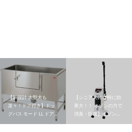
【新設計 大型犬も
【シニア犬には特に効
楽々！ドア付き】ドッ
果大！！ オゾンの力で
グバス モード LL ドア...
消臭・除菌】オゾン...