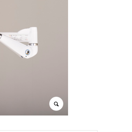
音楽制作やミキシングのプロセ
スで非常に有用なツール【Tone
Empire ValveKultレビュー！】