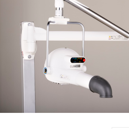
端テクノロジーを集結
屋外での撮影中でも視認性が高
トータルケアマシン FO
く、確認がしやすい | Blackma
TTER（フォースカッタ...
gicDesign HYPERD/AVIDA12/...