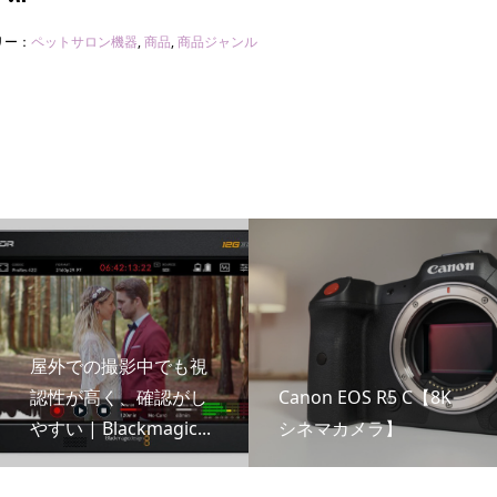
リー：
ペットサロン機器
,
商品
,
商品ジャンル
屋外での撮影中でも視
認性が高く、確認がし
Canon EOS R5 C【8K
やすい | Blackmagic...
シネマカメラ】