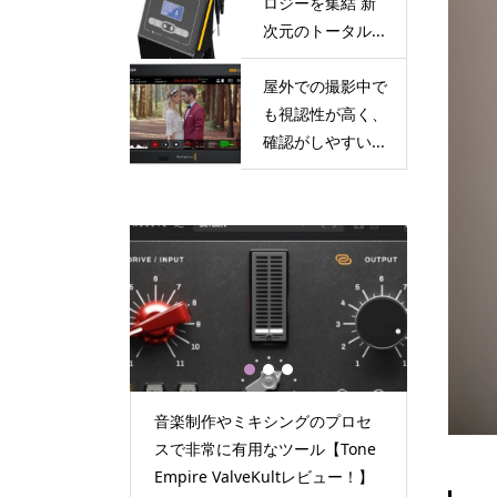
ロジーを集結 新
次元のトータル...
屋外での撮影中で
も視認性が高く、
確認がしやすい...
1
2
3
でも視認性が高
音楽制作やミキシングのプロセ
4つの先
| Blackma
スで非常に有用なツール【Tone
新次元の
D/AVIDA12/...
Empire ValveKultレビュー！】
RCE CU