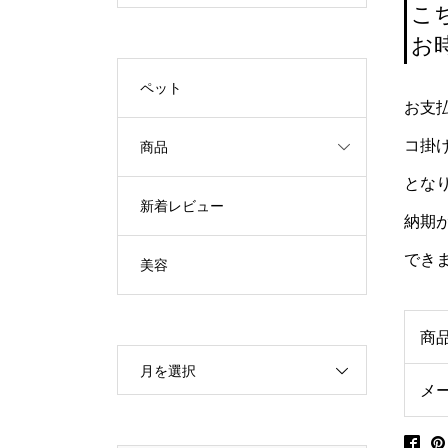
こ
お
ペット
お支
コ掛
商品
とな
新着レビュー
納期
でき
美容
商
月を選択
メ