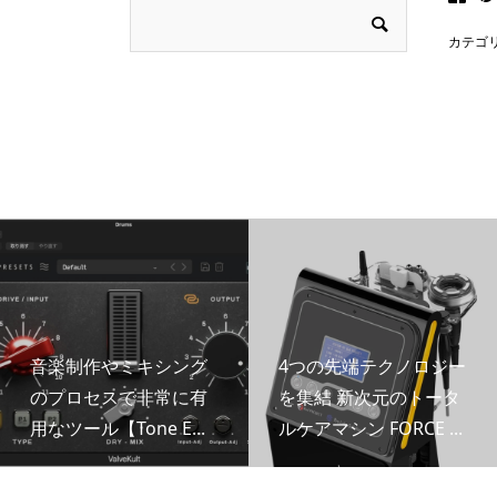
カテゴ
音楽制作やミキシング
4つの先端テクノロジー
のプロセスで非常に有
を集結 新次元のトータ
用なツール【Tone E...
ルケアマシン FORCE ...