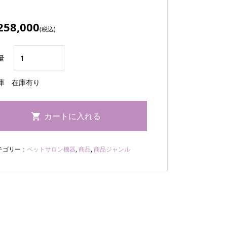
258,000
(税込)
量
庫
在庫有り
テゴリー：
ペットサロン機器
,
商品
,
商品ジャンル