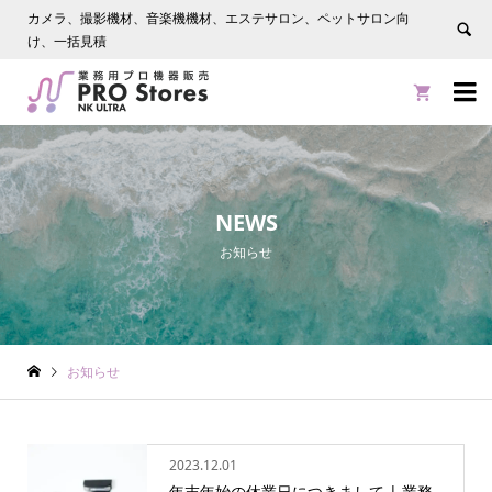
カメラ、撮影機材、音楽機機材、エステサロン、ペットサロン向
け、一括見積


NEWS
お知らせ
お知らせ
2023.12.01
年末年始の休業日につきまして | 業務