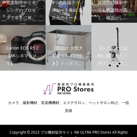
音楽制作やミキ
4つの先端テクノ
屋外での撮影中
シングのプロセ
ロジーを集結 新
でも視認性が高
スで非常に有...
次元のトータ...
く、確認がし...
Canon EOS R5 C
【新設計 大型犬
【シニア犬には
【8Kシネマカメ
も楽々！ドア付
特に効果大！！
ラ】
き】ドッグバ...
オゾンの力で...
カメラ、撮影機材、音楽機機材、エステサロン、ペットサロン向け、一括
見積
Copyright © 2023 プロ機材販売サイト NK ULTRA PRO Stores All Rights