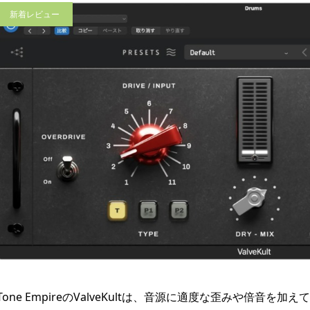
新着レビュー
端テクノロジーを集結
屋外での撮影中でも視認性が高
トータルケアマシン FO
く、確認がしやすい | Blackma
Tone EmpireのValveKultは、音源に適度な歪みや倍音
TTER（フォースカッタ...
gicDesign HYPERD/AVIDA12/...