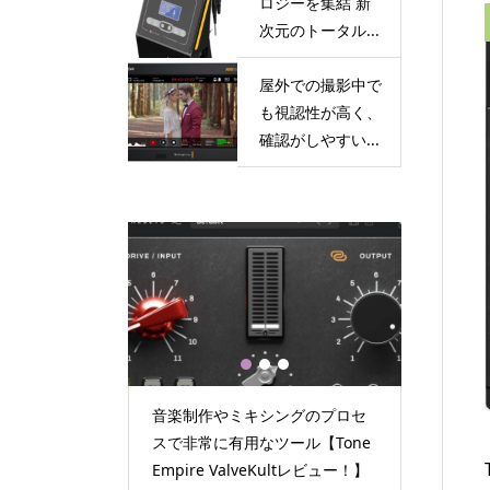
ロジーを集結 新
次元のトータル...
屋外での撮影中で
も視認性が高く、
確認がしやすい...
1
2
3
でも視認性が高
音楽制作やミキシングのプロセ
4つの先
| Blackma
スで非常に有用なツール【Tone
新次元の
D/AVIDA12/...
Empire ValveKultレビュー！】
RCE CU