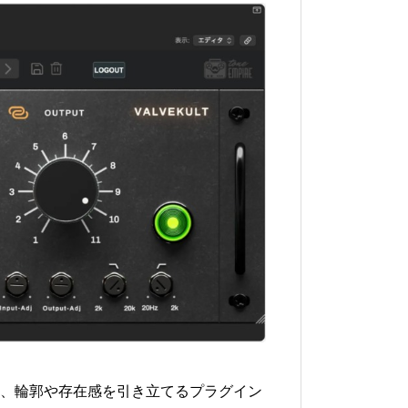
音楽制作やミキシングのプロセ
スで非常に有用なツール【Tone
を加えて、輪郭や存在感を引き立てるプラグイン
Empire ValveKultレビュー！】