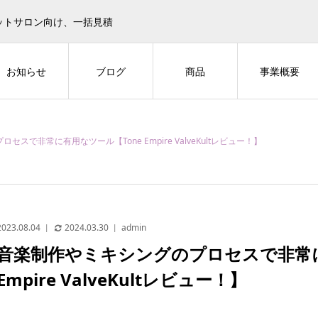
ットサロン向け、一括見積
お知らせ
ブログ
商品
事業概要
スで非常に有用なツール【Tone Empire ValveKultレビュー！】
2023.08.04
2024.03.30
admin
音楽制作やミキシングのプロセスで非常に
Empire ValveKultレビュー！】