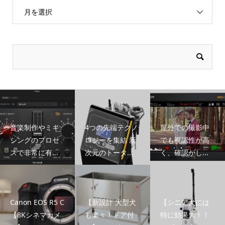
月を選択
音楽制作やミキ
4つの先端テクノ
屋外での撮影中
シングのプロセ
ロジーを集結 新
でも視認性が高
スで非常に有...
次元のトータ...
く、確認がし...
Canon EOS R5 C
【新設計 大型犬
【シニア犬には
【8Kシネマカメ
も楽々！ドア付
特に効果大！！