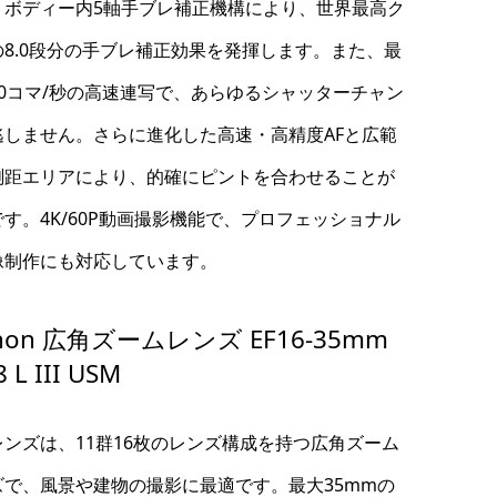
。ボディー内5軸手ブレ補正機構により、世界最高ク
の8.0段分の手ブレ補正効果を発揮します。また、最
20コマ/秒の高速連写で、あらゆるシャッターチャン
逃しません。さらに進化した高速・高精度AFと広範
測距エリアにより、的確にピントを合わせることが
す。4K/60P動画撮影機能で、プロフェッショナル
像制作にも対応しています。
non 広角ズームレンズ EF16-35mm
8 L III USM
レンズは、11群16枚のレンズ構成を持つ広角ズーム
ズで、風景や建物の撮影に最適です。最大35mmの