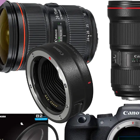
屋外での撮影中でも視認性が高
音楽制作やミキシングのプ
く、確認がしやすい | Blackma
スで非常に有用なツール【T
gicDesign HYPERD/AVIDA12/...
Empire ValveKultレビュ