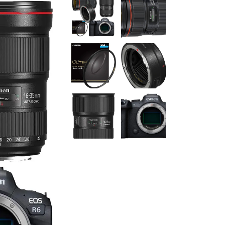
ロセ
one
ー！】