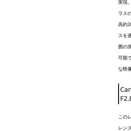
実現
ラス
高約
スを
囲の
可能で
な映
Ca
F2.
この
レン