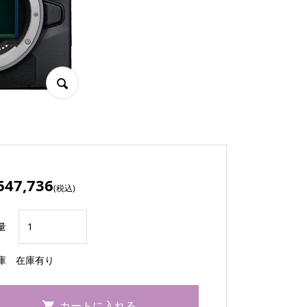
647,736
(税込)
量
庫
在庫有り