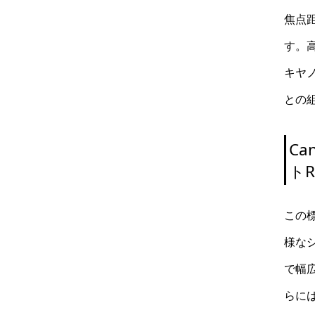
焦点
す。
キヤノ
との
Ca
トR
この
様な
で幅
らに