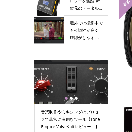
ロジーを集結 新
商品
次元のトータル...
屋外での撮影中で
も視認性が高く、
確認がしやすい...
1
2
3
楽制作やミキシングのプロセ
4つの先端テクノロジーを集結
非常に有用なツール【Tone
新次元のトータルケアマシン FO
pire ValveKultレビュー！】
RCE CUTTER（フォースカッタ...