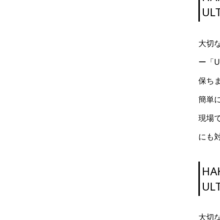
UL
大切
ー「U
保ち
簡単
現場
にも
HA
UL
大切