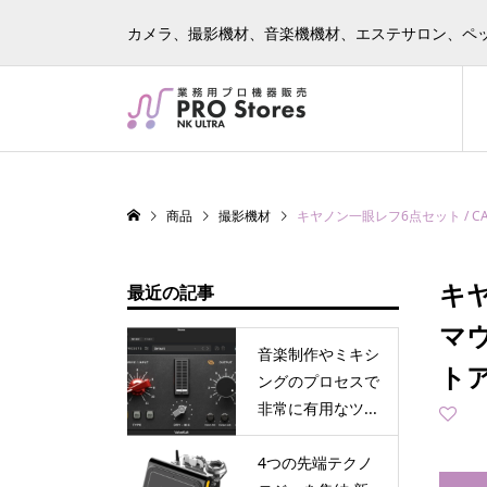
カメラ、撮影機材、音楽機機材、エステサロン、ペ
商品
撮影機材
キヤノン一眼レフ6点セット / CANON 
キヤ
最近の記事
マウ
音楽制作やミキシ
トア
ングのプロセスで
非常に有用なツ...
4つの先端テクノ