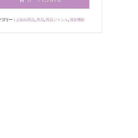
テゴリー：
お勧め商品
,
商品
,
商品ジャンル
,
撮影機材