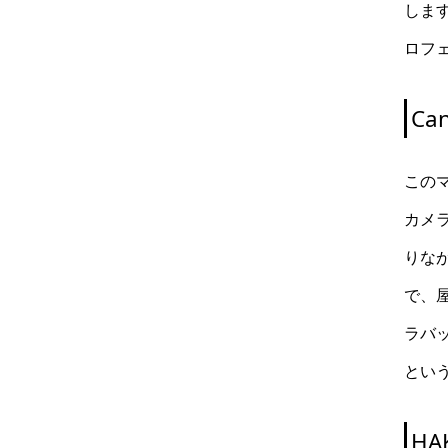
しま
ロフ
Ca
このマ
カメ
りな
で、
ラバ
とい
HA