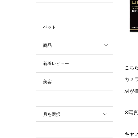
ペット
商品
新着レビュー
こち
カメ
美容
材が
※写
月を選択
キヤノ