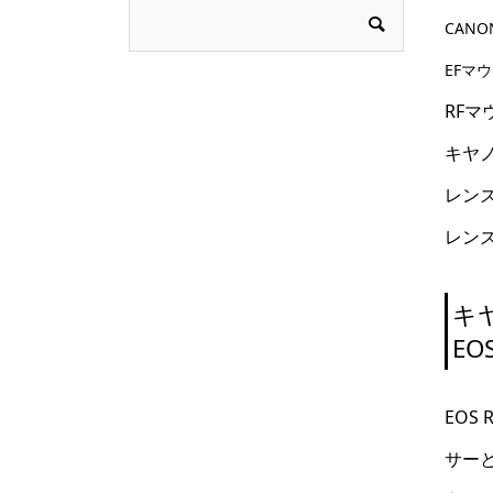
CANO
EFマウ
RFマウ
キヤノ
レンズ
レンズ
キ
EO
EOS
サーと