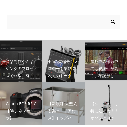
音楽制作やミキ
4つの先端テクノ
屋外での撮影中
シングのプロセ
ロジーを集結 新
でも視認性が高
スで非常に有...
次元のトータ...
く、確認がし...
Canon EOS R5 C
【新設計 大型犬
【シニア犬には
【8Kシネマカメ
も楽々！ドア付
特に効果大！！
ラ】
き】ドッグバ...
オゾンの力で...